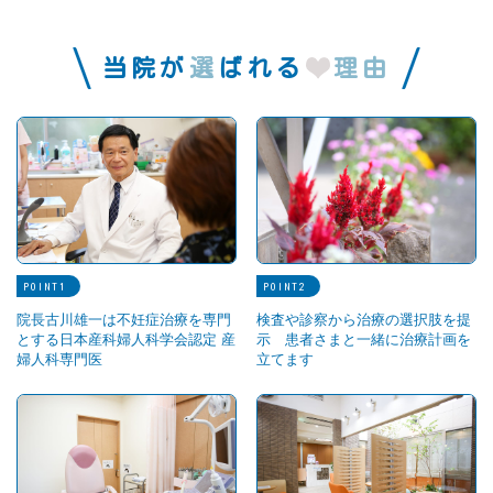
当院が
選
ばれる
理由
POINT
POINT
院長古川雄一は不妊症治療を専門
検査や診察から治療の選択肢を提
とする日本産科婦人科学会認定 産
示 患者さまと一緒に治療計画を
婦人科専門医
立てます