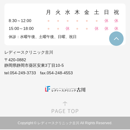
月
火
水
木
金
土
日
祝
8:30～12:00
●
●
●
●
●
●
休
休
15:00～18:00
●
●
休
●
●
休
休
休
休診：水曜午後、土曜午後、日曜、祝日
レディースクリニック古川
〒420-0882
静岡県静岡市葵区安東3丁目10-5
tel.054-249-3733
fax.054-248-4553
Copyright © レディースクリニック古川 All Rights Reserved.