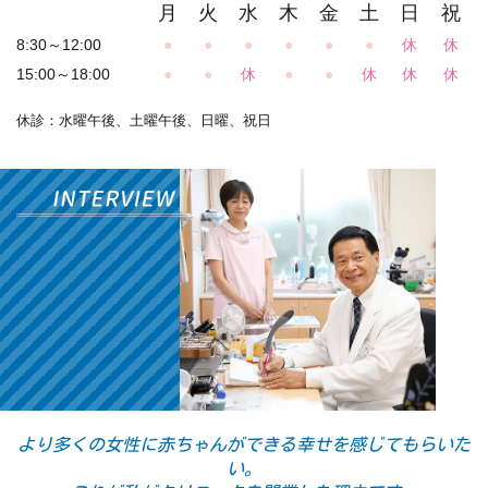
月
火
水
木
金
土
日
祝
8:30～12:00
●
●
●
●
●
●
休
休
15:00～18:00
●
●
休
●
●
休
休
休
休診：水曜午後、土曜午後、日曜、祝日
より多くの女性に赤ちゃんができる幸せを感じてもらいた
い。