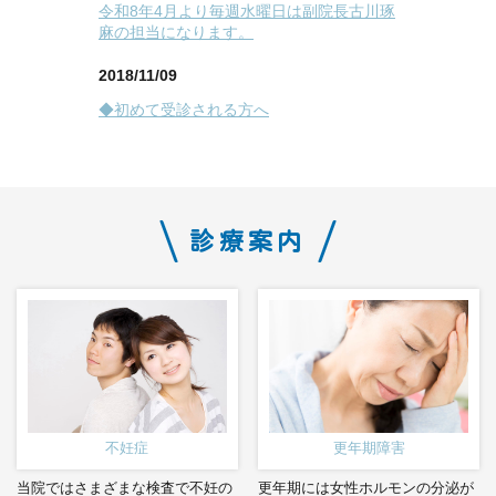
令和8年4月より毎週水曜日は副院長古川琢
麻の担当になります。
2018/11/09
◆初めて受診される方へ
診療案内
不妊症
更年期障害
当院ではさまざまな検査で不妊の
更年期には女性ホルモンの分泌が