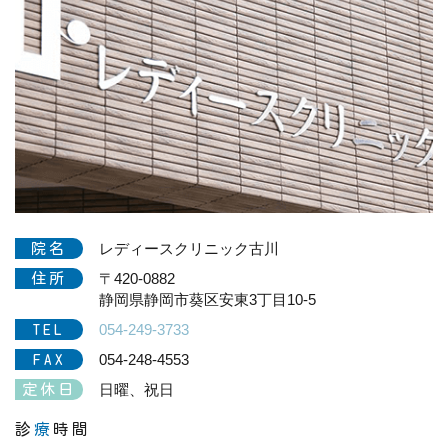
レディースクリニック古川
院名
〒420-0882
住所
静岡県静岡市葵区安東3丁目10-5
054-249-3733
TEL
054-248-4553
FAX
日曜、祝日
定休日
診
療
時間