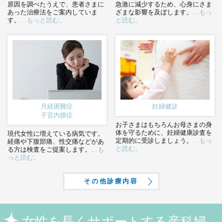
原因を調べたうえで、患者さまに
急激に減少するため、心身にさま
あった治療法をご案内していま
ざまな影響を及ぼします。
…もっ
す。
…もっと読む。
と読む。
月経困難症
妊婦健診
子宮内膜症
お子さまはもちろんお母さまの身
体を守るために、妊婦健康診査を
現代女性に増えている病気です。
定期的に受診しましょう。
…もっ
経痛や下腹部痛、性交痛などがあ
と読む。
る方は検査をご提案します。
…も
っと読む。
その他診療内容
女性を長くサポートする産科婦